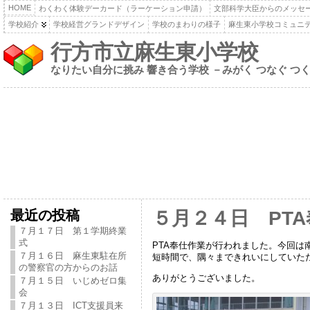
HOME
わくわく体験デーカード（ラーケーション申請）
文部科学大臣からのメッセ
学校紹介
学校経営グランドデザイン
学校のまわりの様子
麻生東小学校コミュニ
行方市立麻生東小学校
なりたい自分に挑み 響き合う学校 －みがく つなぐ つ
最近の投稿
５月２４日 PT
７月１７日 第１学期終業
式
PTA奉仕作業が行われました。今回は
７月１６日 麻生東駐在所
短時間で、隅々まできれいにしていた
の警察官の方からのお話
ありがとうございました。
７月１５日 いじめゼロ集
会
７月１３日 ICT支援員来