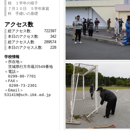
校 １学年の様子
７月１０日 ５学年家庭
科 手縫いの基礎
アクセス数
総アクセス数:
722397
本日のアクセス数:
342
総アクセス人数:
289574
本日のアクセス人数:
228
学校情報

＜所在地＞　

　茨城県行方市蔵川549番地

＜電話＞

　0299-80-7701

＜FAX＞

  0299-73-2301

＜Email＞

531419@sch.ibk.ed.jp