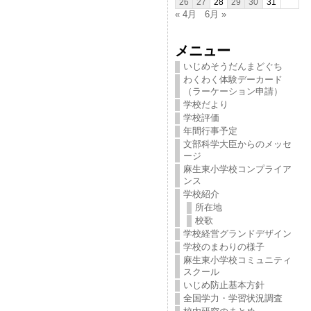
26
27
28
29
30
31
« 4月
6月 »
メニュー
いじめそうだんまどぐち
わくわく体験デーカード
（ラーケーション申請）
学校だより
学校評価
年間行事予定
文部科学大臣からのメッセ
ージ
麻生東小学校コンプライア
ンス
学校紹介
所在地
校歌
学校経営グランドデザイン
学校のまわりの様子
麻生東小学校コミュニティ
スクール
いじめ防止基本方針
全国学力・学習状況調査