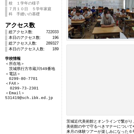
校 １学年の様子
７月１０日 ５学年家庭
科 手縫いの基礎
アクセス数
総アクセス数:
722033
本日のアクセス数:
196
総アクセス人数:
289327
本日のアクセス人数:
189
学校情報

＜所在地＞　

　茨城県行方市蔵川549番地

＜電話＞

　0299-80-7701

＜FAX＞

  0299-73-2301

＜Email＞

531419@sch.ibk.ed.jp
茨城近代美術館とオンラインで繋がり
美術館の中で守るべきマナーについて
来月の体験ツアーが楽しみになった６