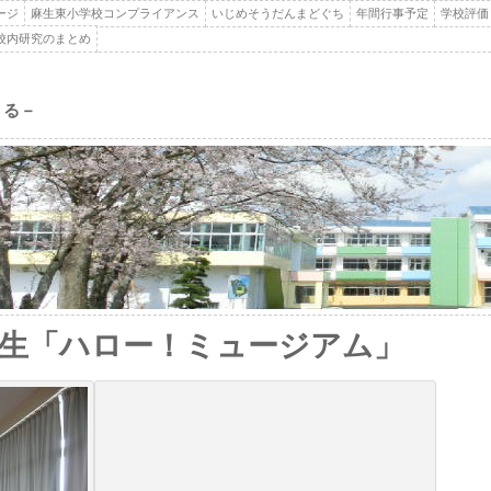
ージ
麻生東小学校コンプライアンス
いじめそうだんまどぐち
年間行事予定
学校評価
校内研究のまとめ
くる－
年生「ハロー！ミュージアム」