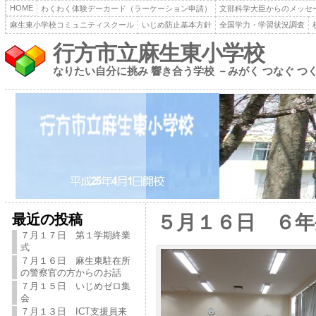
HOME
わくわく体験デーカード（ラーケーション申請）
文部科学大臣からのメッセ
麻生東小学校コミュニティスクール
いじめ防止基本方針
全国学力・学習状況調査
行方市立麻生東小学校
なりたい自分に挑み 響き合う学校 －みがく つなぐ つ
最近の投稿
５月１６日 ６
７月１７日 第１学期終業
式
７月１６日 麻生東駐在所
の警察官の方からのお話
７月１５日 いじめゼロ集
会
７月１３日 ICT支援員来