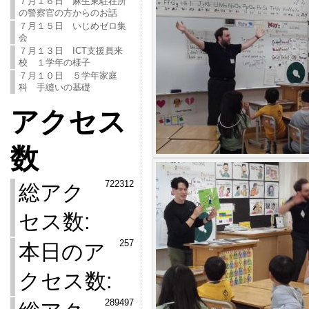
７月１６日 麻生東駐在所
の警察官の方からのお話
７月１５日 いじめゼロ集
会
７月１３日 ICT支援員来
校 １学年の様子
７月１０日 ５学年家庭
科 手縫いの基礎
アクセス
数
722312
総アク
セス数:
257
本日のア
クセス数:
289497