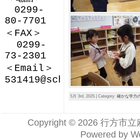
　0299-
80-7701

＜FAX＞

  0299-
73-2301

＜Email＞

531419@sch.ibk.ed.jp
5月 3rd, 2025 | Category:
確かな学力
Copyright © 2026
行方市立
Powered by
W