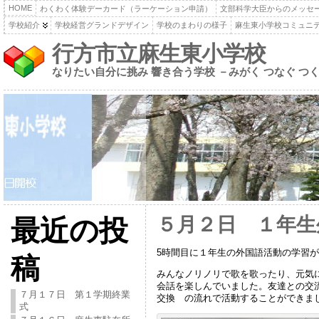
HOME
わくわく体験デーカード（ラーケーション申請）
文部科学大臣からのメッセ
学校紹介
学校経営グランドデザイン
学校のまわりの様子
麻生東小学校コミュニ
行方市立麻生東小学校
なりたい自分に挑み 響き合う学校 －みがく つなぐ つ
５月２日 １年生
最近の投
5時間目に１年生の外国語活動の学習
稿
みんなノリノリで歌を歌ったり、元気にア
会話を楽しんでいました。友達との交流活
７月１７日 第１学期終業
交換 の流れで活動することができま
式