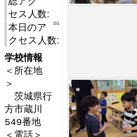
総アク
セス人数:
151
本日のア
クセス人数:
学校情報

＜所在地
＞　

　茨城県行
方市蔵川
549番地

＜電話＞
