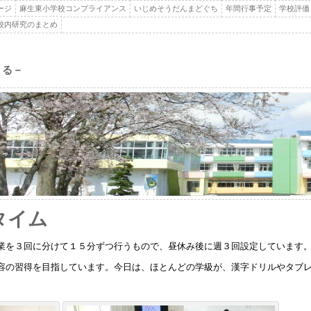
ージ
麻生東小学校コンプライアンス
いじめそうだんまどぐち
年間行事予定
学校評価
校内研究のまとめ
くる－
ルタイム
業を３回に分けて１５分ずつ行うもので、昼休み後に週３回設定しています
容の習得を目指しています。今日は、ほとんどの学級が、漢字ドリルやタブ