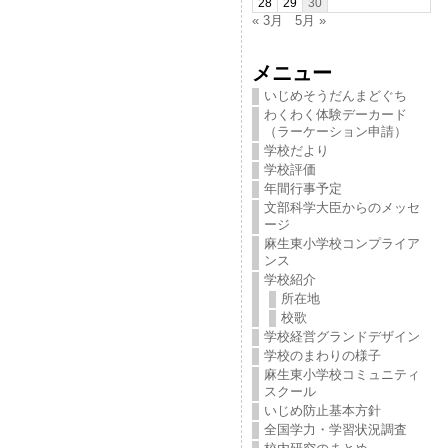
28
29
30
« 3月
5月 »
メニュー
いじめそうだんまどぐち
わくわく体験デーカード
（ラーケーション申請）
学校だより
学校評価
年間行事予定
文部科学大臣からのメッセ
ージ
麻生東小学校コンプライア
ンス
学校紹介
所在地
校歌
学校経営グランドデザイン
学校のまわりの様子
麻生東小学校コミュニティ
スクール
いじめ防止基本方針
全国学力・学習状況調査