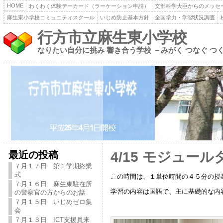
HOME
わくわく体験デーカード（ラーケーション申請）
文部科学大臣からのメッセ
麻生東小学校コミュニティスクール
いじめ防止基本方針
全国学力・学習状況調査
行方市立麻生東小学校
なりたい自分に挑み 響き合う学校 －みがく つなぐ つ
最近の投稿
4/15 モジュー
７月１７日 第１学期終業
式
この時間は、１単位時間の４５分の授
７月１６日 麻生東駐在所
学習の内容は国語で、主に基礎的な内
の警察官の方からのお話
７月１５日 いじめゼロ集
会
７月１３日 ICT支援員来