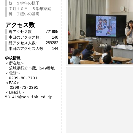
校 １学年の様子
７月１０日 ５学年家庭
科 手縫いの基礎
アクセス数
総アクセス数:
721985
本日のアクセス数:
148
総アクセス人数:
289282
本日のアクセス人数:
144
学校情報

＜所在地＞　

　茨城県行方市蔵川549番地

＜電話＞

　0299-80-7701

＜FAX＞

  0299-73-2301

＜Email＞

531419@sch.ibk.ed.jp