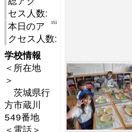
総アク
セス人数:
151
本日のア
クセス人数:
学校情報

＜所在地
＞　

　茨城県行
方市蔵川
549番地

＜電話＞
