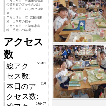
７月１６日 麻生東駐在所
の警察官の方からのお話
７月１５日 いじめゼロ集
会
７月１３日 ICT支援員来
校 １学年の様子
７月１０日 ５学年家庭
科 手縫いの基礎
アクセス
数
722311
総アク
セス数:
256
本日のア
クセス数:
289497