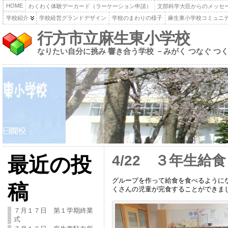
HOME
わくわく体験デーカード（ラーケーション申請）
文部科学大臣からのメッセ
学校紹介
学校経営グランドデザイン
学校のまわりの様子
麻生東小学校コミュニ
行方市立麻生東小学校
なりたい自分に挑み 響き合う学校 －みがく つなぐ つ
4/22 ３年生給食
最近の投
グループを作って給食を食べるように
稿
くさんの児童が完食することができました
７月１７日 第１学期終業
式