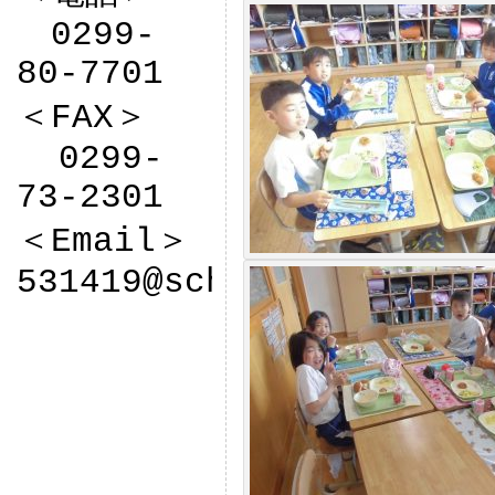
　0299-
80-7701

＜FAX＞

  0299-
73-2301

＜Email＞

531419@sch.ibk.ed.jp