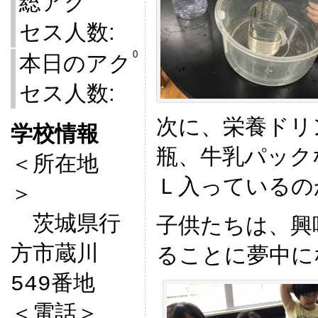
総アク
セス人数:
0
本日のアク
セス人数:
次に、栄養ドリ
学校情報
瓶、牛乳パック

＜所在地
Ｌ入っているの
＞　

　茨城県行
子供たちは、興
方市蔵川
ることに夢中に
549番地

＜電話＞
