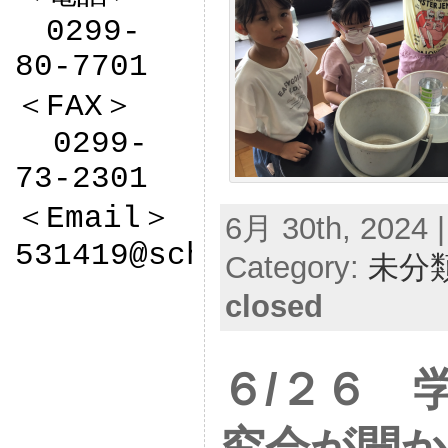
　0299-
80-7701

＜FAX＞

  0299-
73-2301

＜Email＞

6月 30th, 2024 |
531419@sch.ibk.ed.jp
Category:
未分
closed
６/２６ 
究会が開か