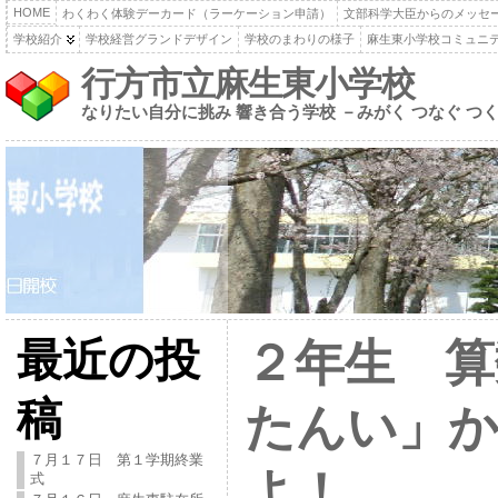
HOME
わくわく体験デーカード（ラーケーション申請）
文部科学大臣からのメッセ
学校紹介
学校経営グランドデザイン
学校のまわりの様子
麻生東小学校コミュニ
行方市立麻生東小学校
なりたい自分に挑み 響き合う学校 －みがく つなぐ つ
最近の投
２年生 算
稿
たんい」
７月１７日 第１学期終業
よ！
式