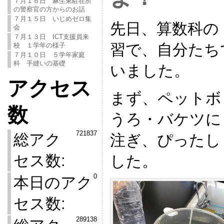
７月１６日 麻生東駐在所
の警察官の方からのお話
７月１５日 いじめゼロ集
先日、算数科の
会
７月１３日 ICT支援員来
習で、自分たち
校 １学年の様子
７月１０日 ５学年家庭
科 手縫いの基礎
いました。
アクセス
まず、ペットボ
数
うろ・バケツに
721837
総アク
注ぎ、ぴったし
セス数:
した。
0
本日のアク
セス数:
289138