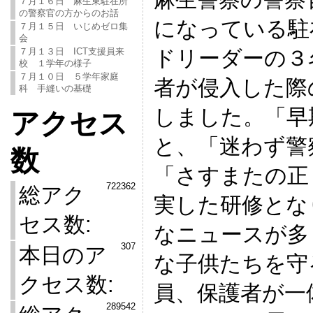
７月１６日 麻生東駐在所
の警察官の方からのお話
になっている駐
７月１５日 いじめゼロ集
会
ドリーダーの３
７月１３日 ICT支援員来
校 １学年の様子
７月１０日 ５学年家庭
者が侵入した際
科 手縫いの基礎
しました。「早
アクセス
と、「迷わず警
数
「さすまたの正
722362
総アク
実した研修とな
セス数:
なニュースが多
307
本日のア
な子供たちを守
クセス数:
員、保護者が一
289542