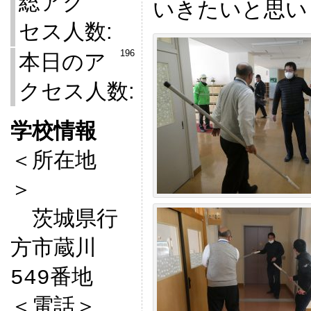
総アク
いきたいと思い
セス人数:
196
本日のア
クセス人数:
学校情報

＜所在地
＞　

　茨城県行
方市蔵川
549番地

＜電話＞
