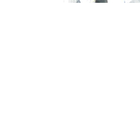
終業式では、校
つでもがんばる
もって言えるよ
お話がありまし