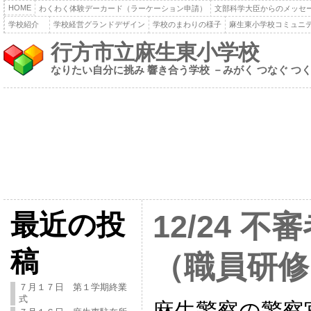
HOME
わくわく体験デーカード（ラーケーション申請）
文部科学大臣からのメッセ
学校紹介
学校経営グランドデザイン
学校のまわりの様子
麻生東小学校コミュニ
行方市立麻生東小学校
なりたい自分に挑み 響き合う学校 －みがく つなぐ つ
最近の投
12/24 
稿
（職員研修
７月１７日 第１学期終業
式
麻生警察の警察