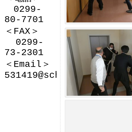
　0299-
80-7701

＜FAX＞

  0299-
73-2301

＜Email＞

531419@sch.ibk.ed.jp