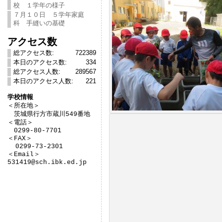
校 １学年の様子
７月１０日 ５学年家庭
科 手縫いの基礎
アクセス数
総アクセス数:
722389
本日のアクセス数:
334
総アクセス人数:
289567
本日のアクセス人数:
221
学校情報

＜所在地＞　

　茨城県行方市蔵川549番地

＜電話＞

　0299-80-7701

＜FAX＞

  0299-73-2301

＜Email＞

531419@sch.ibk.ed.jp