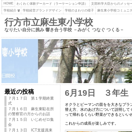
HOME
わくわく体験デーカード（ラーケーション申請）
文部科学大臣からのメッセ
学校紹介
学校経営グランドデザイン
学校のまわりの様子
麻生東小学校コミュニ
行方市立麻生東小学校
なりたい自分に挑み 響き合う学校 －みがく つなぐ つくる－
最近の投稿
6月19日 ３年
７月１７日 第１学期終業
式
オクラとピーマンの苗をを大きなプラ
７月１６日 麻生東駐在所
替え方、水のあげ方について説明して
の警察官の方からのお話
って帰れるくらい野菜ができるといい
７月１５日 いじめゼロ集
これからの成長が楽しみです。
会
７月１３日 ICT支援員来