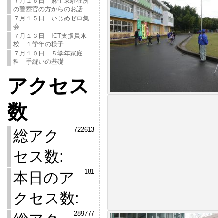
７月１６日 麻生東駐在所
の警察官の方からのお話
７月１５日 いじめゼロ集
会
７月１３日 ICT支援員来
校 １学年の様子
７月１０日 ５学年家庭
科 手縫いの基礎
アクセス
数
722613
総アク
セス数:
181
本日のア
クセス数:
289777