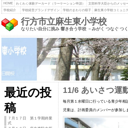
HOME
わくわく体験デーカード（ラーケーション申請）
文部科学大臣からのメッセ
学校紹介
学校経営グランドデザイン
学校のまわりの様子
麻生東小学校コミュニ
行方市立麻生東小学校
なりたい自分に挑み 響き合う学校 －みがく つなぐ つ
11/6 あいさつ運
最近の投
毎月第１水曜日に行っている青少年相
稿
児童は、計画委員のメンバーが参加し
７月１７日 第１学期終業
式