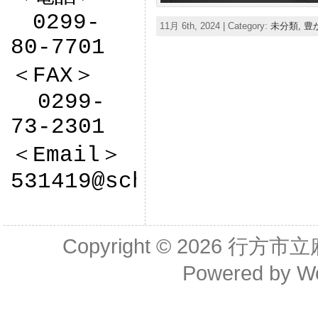
　0299-
11月 6th, 2024 | Category:
未分類,
豊
80-7701

＜FAX＞

  0299-
73-2301

＜Email＞

531419@sch.ibk.ed.jp
Copyright © 2026
行方市立
Powered by
W