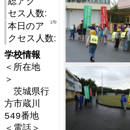
総アク
セス人数:
170
本日のア
クセス人数:
学校情報

＜所在地
＞　

　茨城県行
方市蔵川
549番地

＜電話＞
