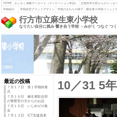
HOME
わくわく体験デーカード（ラーケーション申請）
文部科学大臣からのメッセ
学校紹介
学校経営グランドデザイン
学校のまわりの様子
麻生東小学校コミュニ
行方市立麻生東小学校
なりたい自分に挑み 響き合う学校 －みがく つなぐ つ
最近の投稿
10／31 
７月１７日 第１学期終業
式
７月１６日 麻生東駐在所
の警察官の方からのお話
７月１５日 いじめゼロ集
会
７月１３日 ICT支援員来