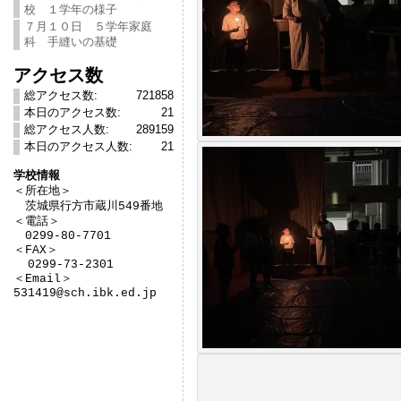
校 １学年の様子
７月１０日 ５学年家庭
科 手縫いの基礎
アクセス数
総アクセス数:
721858
本日のアクセス数:
21
総アクセス人数:
289159
本日のアクセス人数:
21
学校情報

＜所在地＞　

　茨城県行方市蔵川549番地

＜電話＞

　0299-80-7701

＜FAX＞

  0299-73-2301

＜Email＞

531419@sch.ibk.ed.jp