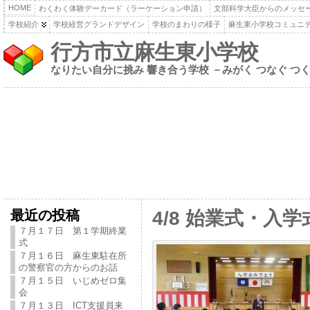
HOME
わくわく体験デーカード（ラーケーション申請）
文部科学大臣からのメッセ
学校紹介
学校経営グランドデザイン
学校のまわりの様子
麻生東小学校コミュニ
行方市立麻生東小学校
なりたい自分に挑み 響き合う学校 －みがく つなぐ つ
最近の投稿
4/8 始業式・入学
７月１７日 第１学期終業
式
７月１６日 麻生東駐在所
の警察官の方からのお話
７月１５日 いじめゼロ集
会
７月１３日 ICT支援員来