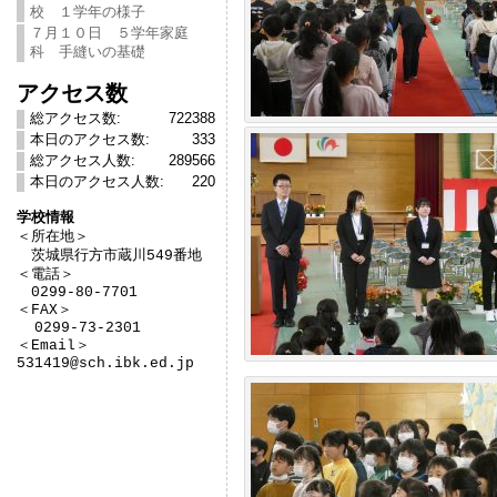
校 １学年の様子
７月１０日 ５学年家庭
科 手縫いの基礎
アクセス数
総アクセス数:
722388
本日のアクセス数:
333
総アクセス人数:
289566
本日のアクセス人数:
220
学校情報

＜所在地＞　

　茨城県行方市蔵川549番地

＜電話＞

　0299-80-7701

＜FAX＞

  0299-73-2301

＜Email＞

531419@sch.ibk.ed.jp