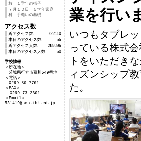
校 １学年の様子
業を行い
７月１０日 ５学年家庭
科 手縫いの基礎
アクセス数
いつもタブレッ
総アクセス数:
722110
本日のアクセス数:
55
っている株式会
総アクセス人数:
289396
本日のアクセス人数:
50
トをいただきな
学校情報

＜所在地＞　

ィズンシップ教
　茨城県行方市蔵川549番地

＜電話＞

　0299-80-7701

た。
＜FAX＞

  0299-73-2301

＜Email＞

531419@sch.ibk.ed.jp