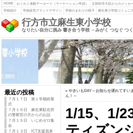
HOME
わくわく体験デーカード（ラーケーション申請）
文部科学大臣からのメッセ
学校紹介
学校経営グランドデザイン
学校のまわりの様子
麻生東小学校コミュニ
行方市立麻生東小学校
なりたい自分に挑み 響き合う学校 －みがく つなぐ つ
«
やきいもDAY～お知らせ遅れてすい
最近の投稿
ん！～
７月１７日 第１学期終業
式
1/15、1
７月１６日 麻生東駐在所
の警察官の方からのお話
７月１５日 いじめゼロ集
ティズン
会
７月１３日 ICT支援員来