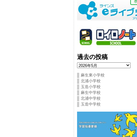
過去の投稿
過
去
の
麻生東小学校
投
北浦小学校
稿
玉造小学校
麻生中学校
北浦中学校
玉造中学校