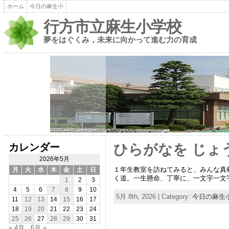
ホーム
今日の麻生小
行方市立麻生小学校
夢をはぐくみ，未来に向かって進む力の育成
カレンダー
ひらがなを じょ
2026年5月
１年生教室を訪ねてみると、みんな真剣
月
火
水
木
金
土
日
く道。一生懸命、丁寧に、一文字一文
1
2
3
4
5
6
7
8
9
10
5月 8th, 2026 | Category:
今日の麻生
11
12
13
14
15
16
17
18
19
20
21
22
23
24
25
26
27
28
29
30
31
« 4月
6月 »