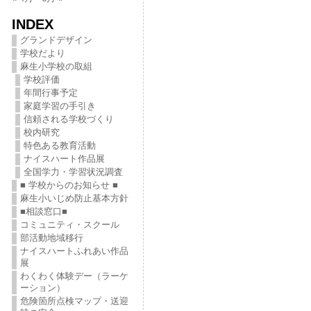
INDEX
グランドデザイン
学校だより
麻生小学校の取組
学校評価
年間行事予定
家庭学習の手引き
信頼される学校づくり
校内研究
特色ある教育活動
ナイスハート作品展
全国学力・学習状況調査
■ 学校からのお知らせ ■
麻生小いじめ防止基本方針
■相談窓口■
コミュニティ・スクール
部活動地域移行
ナイスハートふれあい作品
展
わくわく体験デー（ラーケ
ーション）
危険箇所点検マップ・送迎