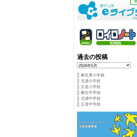
過去の投稿
過
去
の
麻生東小学校
投
北浦小学校
稿
玉造小学校
麻生中学校
北浦中学校
玉造中学校