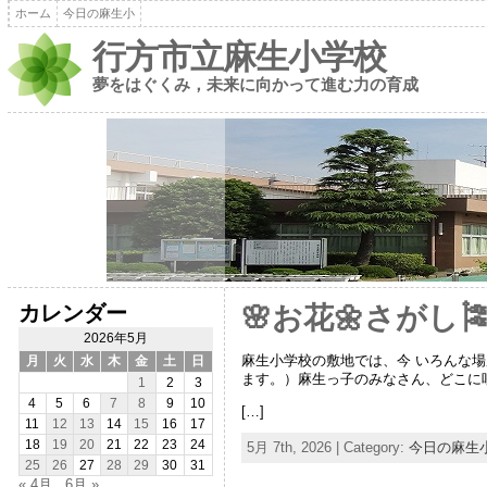
ホーム
今日の麻生小
行方市立麻生小学校
夢をはぐくみ，未来に向かって進む力の育成
カレンダー
🌸お花🌼さがし
2026年5月
麻生小学校の敷地では、今 いろんな場
月
火
水
木
金
土
日
ます。）麻生っ子のみなさん、どこに咲
1
2
3
4
5
6
7
8
9
10
[…]
11
12
13
14
15
16
17
18
19
20
21
22
23
24
5月 7th, 2026 | Category:
今日の麻生
25
26
27
28
29
30
31
« 4月
6月 »