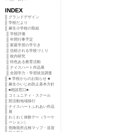
INDEX
グランドデザイン
学校だより
麻生小学校の取組
学校評価
年間行事予定
家庭学習の手引き
信頼される学校づくり
校内研究
特色ある教育活動
ナイスハート作品展
全国学力・学習状況調査
■ 学校からのお知らせ ■
麻生小いじめ防止基本方針
■相談窓口■
コミュニティ・スクール
部活動地域移行
ナイスハートふれあい作品
展
わくわく体験デー（ラーケ
ーション）
危険箇所点検マップ・送迎