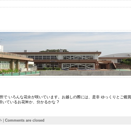

所で いろんな花🌼が咲いています。お越しの際には、是非 ゆっくりとご鑑
いているお花🌺か、分かるかな ?
小
|
Comments are closed