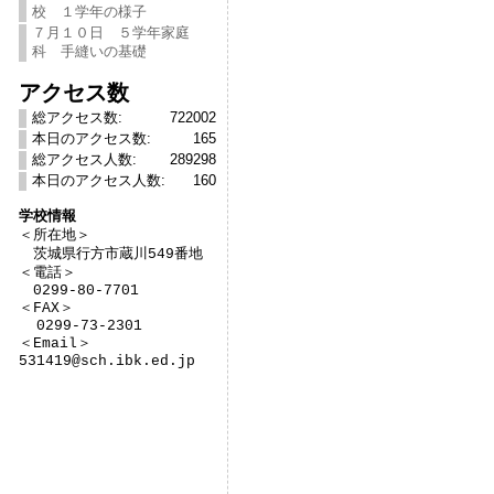
校 １学年の様子
７月１０日 ５学年家庭
科 手縫いの基礎
アクセス数
総アクセス数:
722002
本日のアクセス数:
165
総アクセス人数:
289298
本日のアクセス人数:
160
学校情報

＜所在地＞　

　茨城県行方市蔵川549番地

＜電話＞

　0299-80-7701

＜FAX＞

  0299-73-2301

＜Email＞

531419@sch.ibk.ed.jp