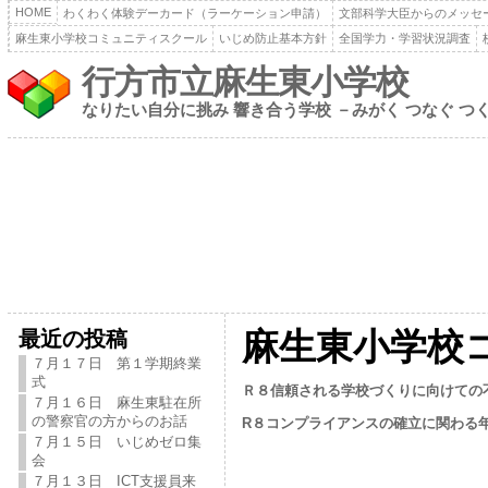
HOME
わくわく体験デーカード（ラーケーション申請）
文部科学大臣からのメッセ
麻生東小学校コミュニティスクール
いじめ防止基本方針
全国学力・学習状況調査
行方市立麻生東小学校
なりたい自分に挑み 響き合う学校 －みがく つなぐ つ
最近の投稿
麻生東小学校
７月１７日 第１学期終業
式
Ｒ８信頼される学校づくりに向けての不
７月１６日 麻生東駐在所
の警察官の方からのお話
R８コンプライアンスの確立に関わる
７月１５日 いじめゼロ集
会
７月１３日 ICT支援員来