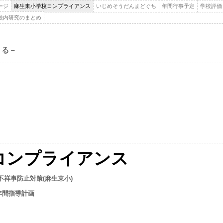
ージ
麻生東小学校コンプライアンス
いじめそうだんまどぐち
年間行事予定
学校評価
校内研究のまとめ
くる－
コンプライアンス
祥事防止対策(麻生東小)
年間指導計画