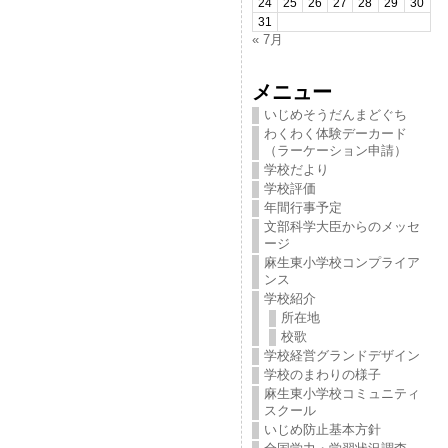
24
25
26
27
28
29
30
31
« 7月
メニュー
いじめそうだんまどぐち
わくわく体験デーカード
（ラーケーション申請）
学校だより
学校評価
年間行事予定
文部科学大臣からのメッセ
ージ
麻生東小学校コンプライア
ンス
学校紹介
所在地
校歌
学校経営グランドデザイン
学校のまわりの様子
麻生東小学校コミュニティ
スクール
いじめ防止基本方針