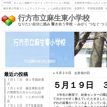
HOME
わくわく体験デーカード（ラーケーション申請）
文部科学大臣からのメッセ
麻生東小学校コミュニティスクール
いじめ防止基本方針
全国学力・学習状況調査
行方市立麻生東小学校
なりたい自分に挑み 響き合う学校 －みがく つなぐ つ
«
５月２０日 お弁当の日
最近の投稿
７月１７日 第１学期終業
５月１９日 
式
７月１６日 麻生東駐在所
の警察官の方からのお話
３年生の教室で、給食センターの職員
７月１５日 いじめゼロ集
て分かりやすく教えていただきました
会
ぞれの栄養がバランスよく入っている
７月１３日 ICT支援員来
った」「バランスよく食べることが大