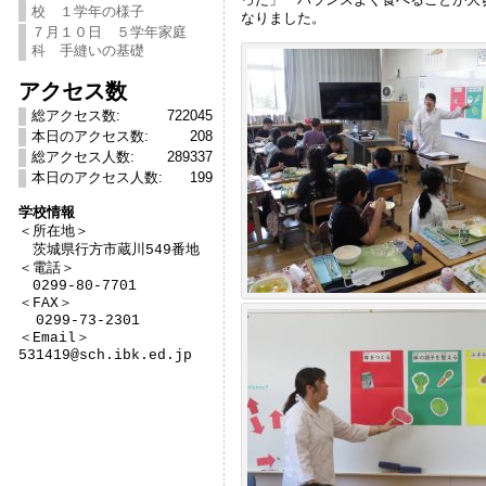
校 １学年の様子
なりました。
７月１０日 ５学年家庭
科 手縫いの基礎
アクセス数
総アクセス数:
722045
本日のアクセス数:
208
総アクセス人数:
289337
本日のアクセス人数:
199
学校情報

＜所在地＞　

　茨城県行方市蔵川549番地

＜電話＞

　0299-80-7701

＜FAX＞

  0299-73-2301

＜Email＞

531419@sch.ibk.ed.jp