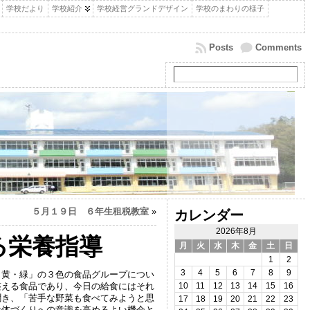
学校だより
学校紹介
学校経営グランドデザイン
学校のまわりの様子
Posts
Comments
５月１９日 ６年生租税教室
»
カレンダー
2026年8月
る栄養指導
月
火
水
木
金
土
日
1
2
3
4
5
6
7
8
9
黄・緑」の３色の食品グループについ
整える食品であり、今日の給食にはそれ
10
11
12
13
14
15
16
聞き、「苦手な野菜も食べてみようと思
17
18
19
20
21
22
23
な体づくりへの意識を高めるよい機会と