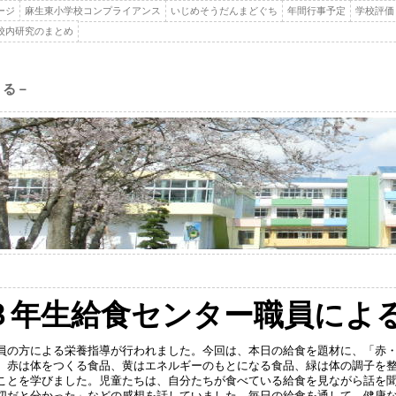
ージ
麻生東小学校コンプライアンス
いじめそうだんまどぐち
年間行事予定
学校評価
校内研究のまとめ
くる－
３年生給食センター職員によ
の方による栄養指導が行われました。今回は、本日の給食を題材に、「赤・
。赤は体をつくる食品、黄はエネルギーのもとになる食品、緑は体の調子を
ことを学びました。児童たちは、自分たちが食べている給食を見ながら話を
切だと分かった」などの感想を話していました。毎日の給食を通して、健康