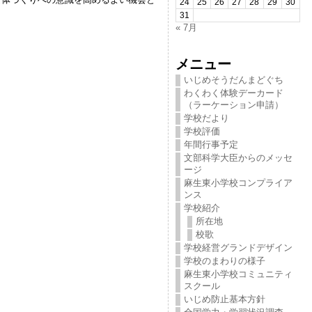
24
25
26
27
28
29
30
31
« 7月
メニュー
いじめそうだんまどぐち
わくわく体験デーカード
（ラーケーション申請）
学校だより
学校評価
年間行事予定
文部科学大臣からのメッセ
ージ
麻生東小学校コンプライア
ンス
学校紹介
所在地
校歌
学校経営グランドデザイン
学校のまわりの様子
麻生東小学校コミュニティ
スクール
いじめ防止基本方針