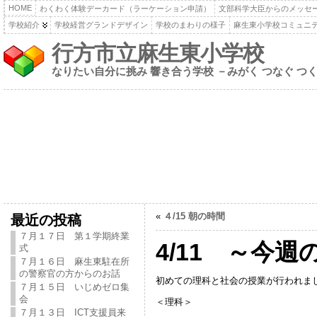
HOME
わくわく体験デーカード（ラーケーション申請）
文部科学大臣からのメッセ
学校紹介
学校経営グランドデザイン
学校のまわりの様子
麻生東小学校コミュニ
行方市立麻生東小学校
なりたい自分に挑み 響き合う学校 －みがく つなぐ つ
«
４/15 朝の時間
最近の投稿
７月１７日 第１学期終業
4/11 ～今
式
７月１６日 麻生東駐在所
の警察官の方からのお話
初めての理科と社会の授業が行われま
７月１５日 いじめゼロ集
会
＜理科＞
７月１３日 ICT支援員来