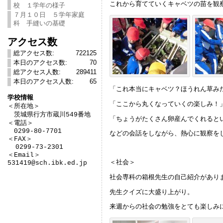
これから育てていくキャベツの苗を観
校 １学年の様子
７月１０日 ５学年家庭
科 手縫いの基礎
アクセス数
総アクセス数:
722125
本日のアクセス数:
70
総アクセス人数:
289411
本日のアクセス人数:
65
「これ本当にキャベツ？ほうれん草み
学校情報
「ここから丸くなっていくの楽しみ！

＜所在地＞　

　茨城県行方市蔵川549番地

「ちょうがたくさん卵産んでくれると
＜電話＞

　0299-80-7701

などの会話をしながら、熱心に観察を
＜FAX＞

  0299-73-2301

＜Email＞

＜社会＞
531419@sch.ibk.ed.jp
社会専科の箱根先生の自己紹介があり
先生クイズに大盛り上がり。
来週からの社会の勉強をとても楽しみ