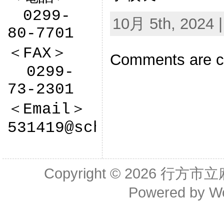
　0299-
10月 5th, 2024 
80-7701

＜FAX＞

Comments are c
  0299-
73-2301

＜Email＞

531419@sch.ibk.ed.jp
Copyright © 2026
行方市立
Powered by
W