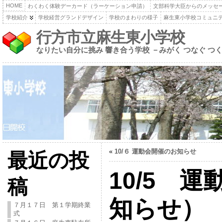
HOME
わくわく体験デーカード（ラーケーション申請）
文部科学大臣からのメッセ
学校紹介
学校経営グランドデザイン
学校のまわりの様子
麻生東小学校コミュニ
行方市立麻生東小学校
なりたい自分に挑み 響き合う学校 －みがく つなぐ つ
«
10/６ 運動会開催のお知らせ
最近の投
10/5 
稿
知らせ）
７月１７日 第１学期終業
式