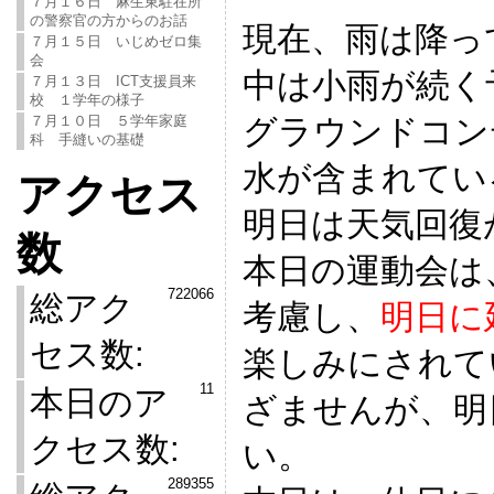
７月１６日 麻生東駐在所
の警察官の方からのお話
現在、雨は降っ
７月１５日 いじめゼロ集
会
中は小雨が続く
７月１３日 ICT支援員来
校 １学年の様子
グラウンドコン
７月１０日 ５学年家庭
科 手縫いの基礎
水が含まれてい
アクセス
明日は天気回復
数
本日の運動会は
722066
総アク
考慮し、
明日に
セス数:
楽しみにされて
11
本日のア
ざませんが、明
クセス数:
い。
289355