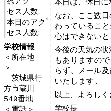
総アク
本日は、休日に
セス人数:
なお、ここ数日
9
本日のアク
わっていること
セス人数:
心はできないと
学校情報
今後の天気の状

＜所在地
もありますので
＞　

らず、メール及
　茨城県行
いたします。
方市蔵川
以上、よろしく
549番地

学校長
＜電話＞
