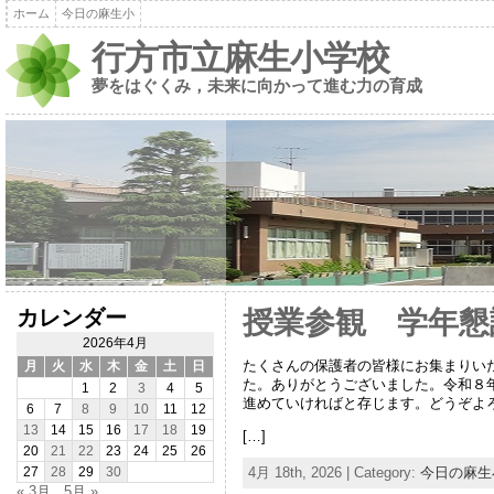
ホーム
今日の麻生小
行方市立麻生小学校
夢をはぐくみ，未来に向かって進む力の育成
カレンダー
授業参観 学年懇
2026年4月
たくさんの保護者の皆様にお集まりい
月
火
水
木
金
土
日
た。ありがとうございました。令和８
1
2
3
4
5
進めていければと存じます。どうぞよ
6
7
8
9
10
11
12
13
14
15
16
17
18
19
[…]
20
21
22
23
24
25
26
4月 18th, 2026 | Category:
今日の麻生
27
28
29
30
« 3月
5月 »