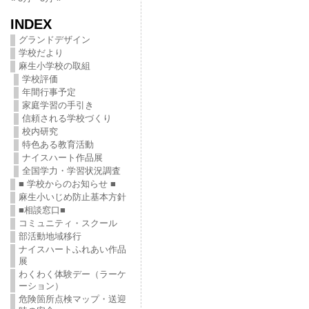
INDEX
グランドデザイン
学校だより
麻生小学校の取組
学校評価
年間行事予定
家庭学習の手引き
信頼される学校づくり
校内研究
特色ある教育活動
ナイスハート作品展
全国学力・学習状況調査
■ 学校からのお知らせ ■
麻生小いじめ防止基本方針
■相談窓口■
コミュニティ・スクール
部活動地域移行
ナイスハートふれあい作品
展
わくわく体験デー（ラーケ
ーション）
危険箇所点検マップ・送迎