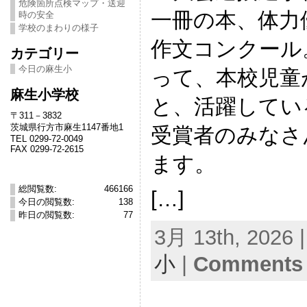
危険箇所点検マップ・送迎
一冊の本、体力
時の安全
学校のまわりの様子
作文コンクール
カテゴリー
今日の麻生小
って、本校児童
麻生小学校
と、活躍してい
〒311－3832
茨城県行方市麻生1147番地1
受賞者のみなさ
TEL 0299-72-0049
FAX 0299-72-2615
ます。
総閲覧数:
466166
[…]
今日の閲覧数:
138
昨日の閲覧数:
77
3月 13th, 2026 
小
|
Comments 