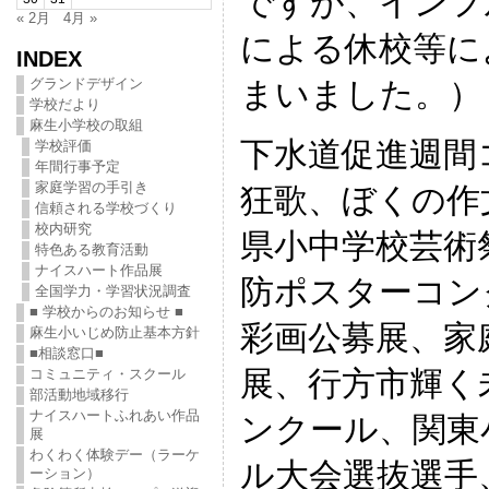
ですが、インフ
« 2月
4月 »
による休校等に
INDEX
まいました。）
グランドデザイン
学校だより
麻生小学校の取組
下水道促進週間
学校評価
年間行事予定
家庭学習の手引き
狂歌、ぼくの作
信頼される学校づくり
校内研究
県小中学校芸術
特色ある教育活動
ナイスハート作品展
防ポスターコン
全国学力・学習状況調査
■ 学校からのお知らせ ■
彩画公募展、家
麻生小いじめ防止基本方針
■相談窓口■
展、行方市輝く
コミュニティ・スクール
部活動地域移行
ナイスハートふれあい作品
ンクール、関東
展
わくわく体験デー（ラーケ
ル大会選抜選手
ーション）