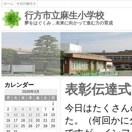
ホーム
今日の麻生小
行方市立麻生小学校
夢をはぐくみ，未来に向かって進む力の育成
カレンダー
表彰伝達式
2026年3月
月
火
水
木
金
土
日
1
今日はたくさん
2
3
4
5
6
7
8
9
10
11
12
13
14
15
た。（何回かに
16
17
18
19
20
21
22
23
24
25
26
27
28
29
30
31