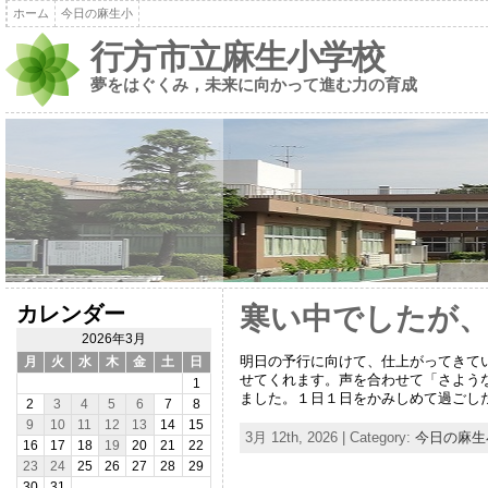
ホーム
今日の麻生小
行方市立麻生小学校
夢をはぐくみ，未来に向かって進む力の育成
カレンダー
寒い中でしたが、
2026年3月
明日の予行に向けて、仕上がってきて
月
火
水
木
金
土
日
せてくれます。声を合わせて「さよう
1
ました。１日１日をかみしめて過ごし
2
3
4
5
6
7
8
9
10
11
12
13
14
15
3月 12th, 2026 | Category:
今日の麻生
16
17
18
19
20
21
22
23
24
25
26
27
28
29
30
31