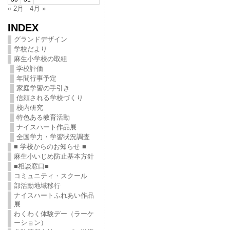
« 2月
4月 »
INDEX
グランドデザイン
学校だより
麻生小学校の取組
学校評価
年間行事予定
家庭学習の手引き
信頼される学校づくり
校内研究
特色ある教育活動
ナイスハート作品展
全国学力・学習状況調査
■ 学校からのお知らせ ■
麻生小いじめ防止基本方針
■相談窓口■
コミュニティ・スクール
部活動地域移行
ナイスハートふれあい作品
展
わくわく体験デー（ラーケ
ーション）