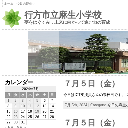
ホーム
今日の麻生小
行方市立麻生小学校
夢をはぐくみ，未来に向かって進む力の育成
カレンダー
７月５日（金） 
2024年7月
今日はICT支援員さんの来校日です。
月
火
水
木
金
土
日
1
2
3
4
5
6
7
7月 5th, 2024 | Category:
今日の麻生
8
9
10
11
12
13
14
15
16
17
18
19
20
21
22
23
24
25
26
27
28
７月５日（金） 
29
30
31
« 6月
9月 »