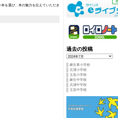
い本を選び、本の魅力を伝えていただき
過去の投稿
過
去
の
麻生東小学校
投
北浦小学校
稿
玉造小学校
麻生中学校
北浦中学校
玉造中学校