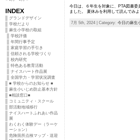
今日は、６年生を対象に、PTA図書
INDEX
ました。 夏休みを利用して読んでみ
グランドデザイン
7月 5th, 2024 | Category:
今日の麻生
学校だより
麻生小学校の取組
学校評価
年間行事予定
家庭学習の手引き
信頼される学校づくり
校内研究
特色ある教育活動
ナイスハート作品展
全国学力・学習状況調査
■ 学校からのお知らせ ■
麻生小いじめ防止基本方針
■相談窓口■
コミュニティ・スクール
部活動地域移行
ナイスハートふれあい作品
展
わくわく体験デー（ラーケ
ーション）
危険箇所点検マップ・送迎