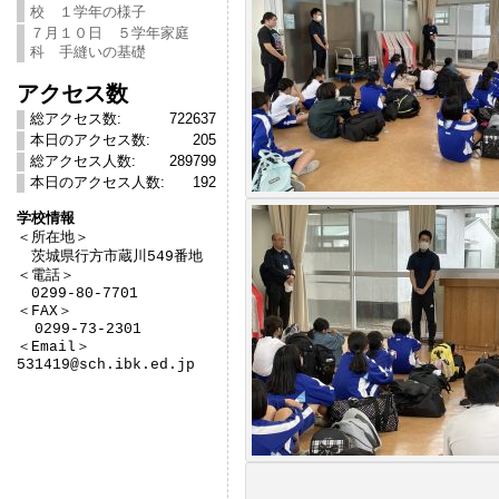
校 １学年の様子
７月１０日 ５学年家庭
科 手縫いの基礎
アクセス数
総アクセス数:
722637
本日のアクセス数:
205
総アクセス人数:
289799
本日のアクセス人数:
192
学校情報

＜所在地＞　

　茨城県行方市蔵川549番地

＜電話＞

　0299-80-7701

＜FAX＞

  0299-73-2301

＜Email＞

531419@sch.ibk.ed.jp