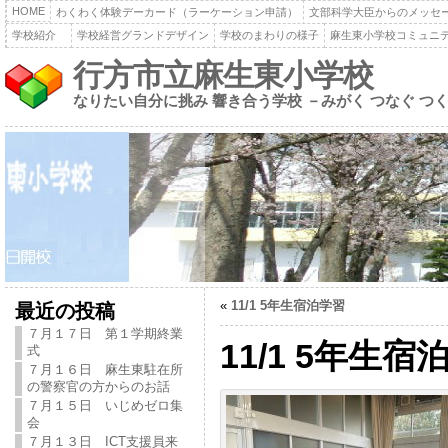
HOME
わくわく体験デーカード（ラーケーション申請）
文部科学大臣からのメッセ
学校紹介
学校経営グランドデザイン
学校のまわりの様子
麻生東小学校コミュニ
行方市立麻生東小学校
なりたい自分に挑み 響き合う学校 －みがく つなぐ つ
«
11/1 5年生宿泊学習
最近の投稿
７月１７日 第１学期終業
11/1 5年生宿
式
７月１６日 麻生東駐在所
の警察官の方からのお話
７月１５日 いじめゼロ集
会
７月１３日 ICT支援員来