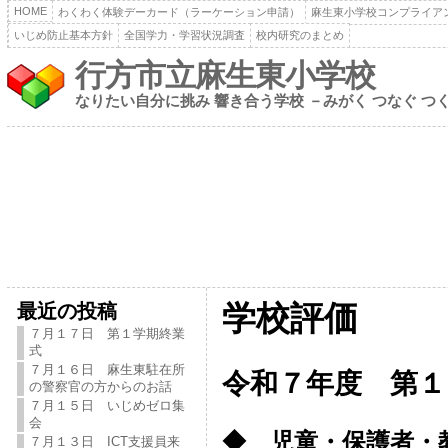
HOME
わくわく体験デーカード（ラーケーション申請）
麻生東小学校コンプライア
いじめ防止基本方針
全国学力・学習状況調査
校内研究のまとめ
行方市立麻生東小学校
なりたい自分に挑み 響き合う学校 －みがく つなぐ つ
最近の投稿
学校評価
７月１７日 第１学期終業
式
７月１６日 麻生東駐在所
令和７年度 第１
の警察官の方からのお話
７月１５日 いじめゼロ集
会
◆ 児童・保護者・
７月１３日 ICT支援員来