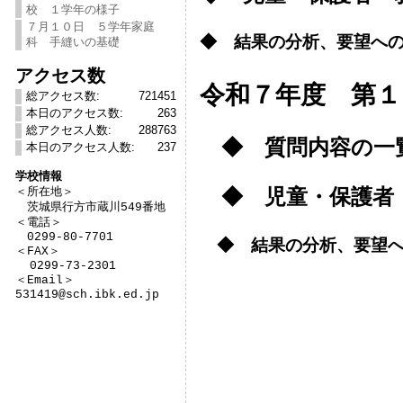
校 １学年の様子
７月１０日 ５学年家庭
◆ 結果の分析、要望へ
科 手縫いの基礎
アクセス数
令和７年度 第１
総アクセス数:
721451
本日のアクセス数:
263
総アクセス人数:
288763
◆ 質問内容の一
本日のアクセス人数:
237
学校情報
◆ 児童・保護者

＜所在地＞　

　茨城県行方市蔵川549番地

＜電話＞

　0299-80-7701

◆ 結果の分析、要望
＜FAX＞

  0299-73-2301

＜Email＞

531419@sch.ibk.ed.jp