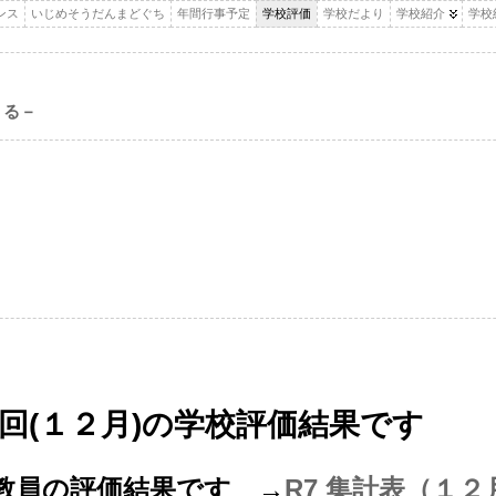
ンス
いじめそうだんまどぐち
年間行事予定
学校評価
学校だより
学校紹介
学校
くる－
回(１２月)の学校評価結果です
教員の評価結果です →
R7 集計表（１２