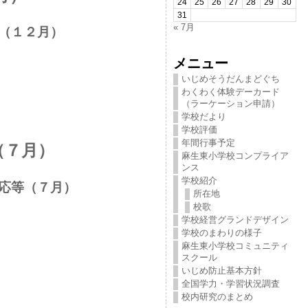
24
25
26
27
28
29
30
31
« 7月
（１２月）
メニュー
いじめそうだんまどぐち
わくわく体験デーカード
（ラーケーション申請）
学校だより
学校評価
年間行事予定
（７月）
麻生東小学校コンプライア
ンス
学校紹介
対応等（７月）
所在地
校歌
学校経営グランドデザイン
学校のまわりの様子
麻生東小学校コミュニティ
スクール
いじめ防止基本方針
全国学力・学習状況調査
校内研究のまとめ