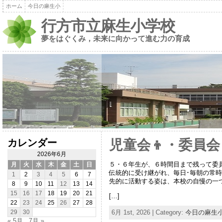
ホーム
今日の麻生小
行方市立麻生小学校
夢をはぐくみ，未来に向かって進む力の育成
カレンダー
児童会👦・委員会
2026年6月
５・６年生が、６時間目まで残って委
月
火
水
木
金
土
日
伝統的に受け継がれ、毎日･毎朝の常
1
2
3
4
5
6
7
先的に活動する姿は、本校の自慢の一
8
9
10
11
12
13
14
15
16
17
18
19
20
21
[…]
22
23
24
25
26
27
28
6月 1st, 2026 | Category:
今日の麻生
29
30
« 5月
7月 »