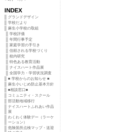
INDEX
グランドデザイン
学校だより
麻生小学校の取組
学校評価
年間行事予定
家庭学習の手引き
信頼される学校づくり
校内研究
特色ある教育活動
ナイスハート作品展
全国学力・学習状況調査
■ 学校からのお知らせ ■
麻生小いじめ防止基本方針
■相談窓口■
コミュニティ・スクール
部活動地域移行
ナイスハートふれあい作品
展
わくわく体験デー（ラーケ
ーション）
危険箇所点検マップ・送迎