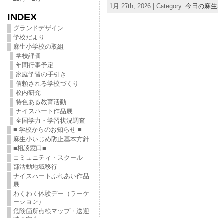
1月 27th, 2026 | Category:
今日の麻生
INDEX
グランドデザイン
学校だより
麻生小学校の取組
学校評価
年間行事予定
家庭学習の手引き
信頼される学校づくり
校内研究
特色ある教育活動
ナイスハート作品展
全国学力・学習状況調査
■ 学校からのお知らせ ■
麻生小いじめ防止基本方針
■相談窓口■
コミュニティ・スクール
部活動地域移行
ナイスハートふれあい作品
展
わくわく体験デー（ラーケ
ーション）
危険箇所点検マップ・送迎