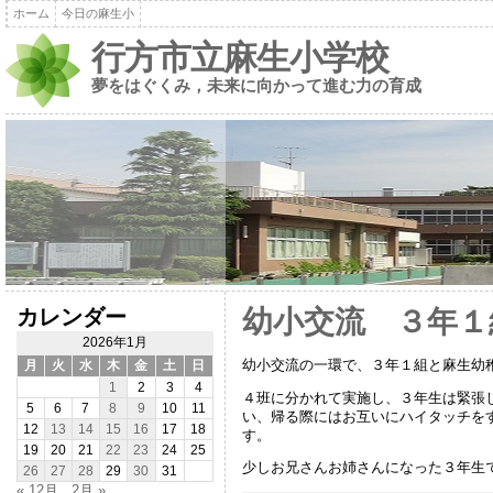
ホーム
今日の麻生小
行方市立麻生小学校
夢をはぐくみ，未来に向かって進む力の育成
カレンダー
幼小交流 ３年１
2026年1月
幼小交流の一環で、３年１組と麻生幼
月
火
水
木
金
土
日
1
2
3
4
４班に分かれて実施し、３年生は緊張
5
6
7
8
9
10
11
い、帰る際にはお互いにハイタッチを
12
13
14
15
16
17
18
す。
19
20
21
22
23
24
25
少しお兄さんお姉さんになった３年生
26
27
28
29
30
31
« 12月
2月 »