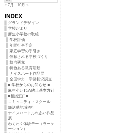
« 7月
10月 »
INDEX
グランドデザイン
学校だより
麻生小学校の取組
学校評価
年間行事予定
家庭学習の手引き
信頼される学校づくり
校内研究
特色ある教育活動
ナイスハート作品展
全国学力・学習状況調査
■ 学校からのお知らせ ■
麻生小いじめ防止基本方針
■相談窓口■
コミュニティ・スクール
部活動地域移行
ナイスハートふれあい作品
展
わくわく体験デー（ラーケ
ーション）