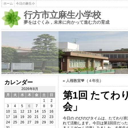
ホーム
今日の麻生小
行方市立麻生小学校
夢をはぐくみ，未来に向かって進む力の育成
«
人権教室💖（４年生）
カレンダー
2026年8月
第1回 たてわ
月
火
水
木
金
土
日
1
2
会」
3
4
5
6
7
8
9
10
11
12
13
14
15
16
17
18
19
20
21
22
23
今日の のびのびタイムは、たてわり班
24
25
26
27
28
29
30
れて活動します。今日は第1回目だっ
るミニゲームで楽しみました。６年生
31