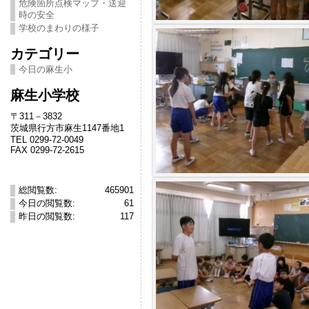
危険箇所点検マップ・送迎
時の安全
学校のまわりの様子
カテゴリー
今日の麻生小
麻生小学校
〒311－3832
茨城県行方市麻生1147番地1
TEL 0299-72-0049
FAX 0299-72-2615
総閲覧数:
465901
今日の閲覧数:
61
昨日の閲覧数:
117