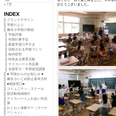
がとうございました。
« 7月
INDEX
グランドデザイン
学校だより
麻生小学校の取組
学校評価
年間行事予定
家庭学習の手引き
信頼される学校づくり
校内研究
特色ある教育活動
ナイスハート作品展
全国学力・学習状況調査
■ 学校からのお知らせ ■
麻生小いじめ防止基本方針
■相談窓口■
コミュニティ・スクール
部活動地域移行
ナイスハートふれあい作品
展
わくわく体験デー（ラーケ
ーション）