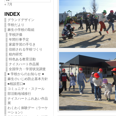
« 7月
INDEX
グランドデザイン
学校だより
麻生小学校の取組
学校評価
年間行事予定
家庭学習の手引き
信頼される学校づくり
校内研究
特色ある教育活動
ナイスハート作品展
全国学力・学習状況調査
■ 学校からのお知らせ ■
麻生小いじめ防止基本方針
■相談窓口■
コミュニティ・スクール
部活動地域移行
ナイスハートふれあい作品
展
わくわく体験デー（ラーケ
ーション）