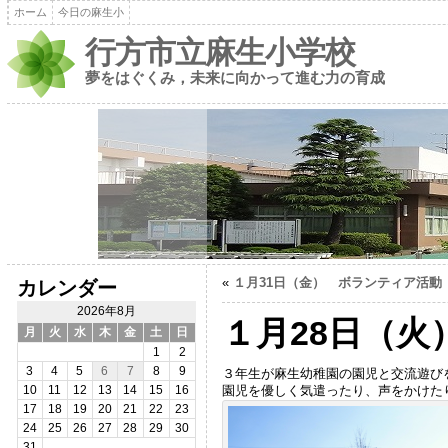
ホーム
今日の麻生小
行方市立麻生小学校
夢をはぐくみ，未来に向かって進む力の育成
«
１月31日（金） ボランティア活動
カレンダー
2026年8月
１月28日（
月
火
水
木
金
土
日
1
2
3
4
5
6
7
8
9
３年生が麻生幼稚園の園児と交流遊び
園児を優しく気遣ったり、声をかけた
10
11
12
13
14
15
16
17
18
19
20
21
22
23
24
25
26
27
28
29
30
31