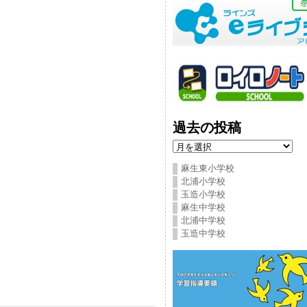
過去の投稿
過
去
の
麻生東小学校
投
北浦小学校
稿
玉造小学校
麻生中学校
北浦中学校
玉造中学校