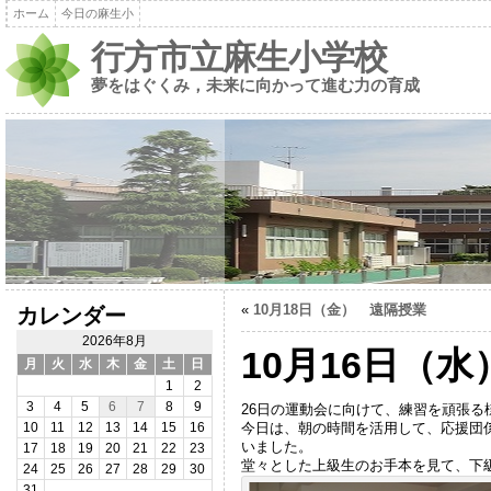
ホーム
今日の麻生小
行方市立麻生小学校
夢をはぐくみ，未来に向かって進む力の育成
«
10月18日（金） 遠隔授業
カレンダー
2026年8月
10月16日（
月
火
水
木
金
土
日
1
2
3
4
5
6
7
8
9
26日の運動会に向けて、練習を頑張る
今日は、朝の時間を活用して、応援団
10
11
12
13
14
15
16
いました。
17
18
19
20
21
22
23
堂々とした上級生のお手本を見て、下
24
25
26
27
28
29
30
31