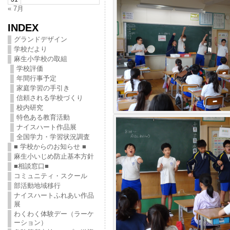
« 7月
INDEX
グランドデザイン
学校だより
麻生小学校の取組
学校評価
年間行事予定
家庭学習の手引き
信頼される学校づくり
校内研究
特色ある教育活動
ナイスハート作品展
全国学力・学習状況調査
■ 学校からのお知らせ ■
麻生小いじめ防止基本方針
■相談窓口■
コミュニティ・スクール
部活動地域移行
ナイスハートふれあい作品
展
わくわく体験デー（ラーケ
ーション）