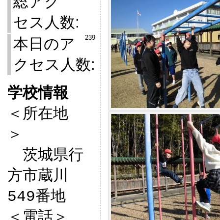
総アク
セス人数:
239
本日のア
クセス人数:
学校情報

＜所在地
＞　

　茨城県行
方市蔵川
549番地

＜電話＞
