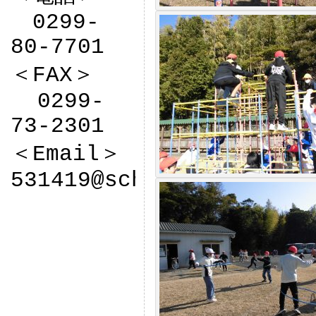
　0299-
80-7701

＜FAX＞

  0299-
73-2301

＜Email＞

531419@sch.ibk.ed.jp