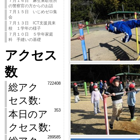
７月１６日 麻生東駐在所
の警察官の方からのお話
７月１５日 いじめゼロ集
会
７月１３日 ICT支援員来
校 １学年の様子
７月１０日 ５学年家庭
科 手縫いの基礎
アクセス
数
722408
総アク
セス数:
353
本日のア
クセス数:
289585