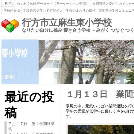
HOME
わくわく体験デーカード（ラーケーション申請）
文部科学大臣からのメッセ
学校紹介
学校経営グランドデザイン
学校のまわりの様子
麻生東小学校コミュニ
行方市立麻生東小学校
なりたい自分に挑み 響き合う学校 －みがく つなぐ つ
１月１３日 業間
最近の投
寒風の中、元気いっぱい業間運動を行
稿
学年の児童が低学年に優しく声を掛け
す。
７月１７日 第１学期終業
式