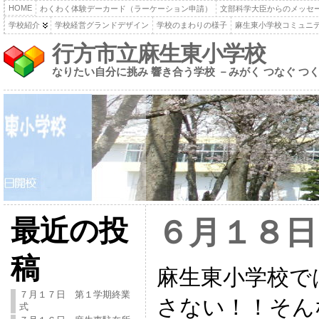
HOME
わくわく体験デーカード（ラーケーション申請）
文部科学大臣からのメッセ
学校紹介
学校経営グランドデザイン
学校のまわりの様子
麻生東小学校コミュニ
行方市立麻生東小学校
なりたい自分に挑み 響き合う学校 －みがく つなぐ つ
最近の投
６月１８日
稿
麻生東小学校で
７月１７日 第１学期終業
さない！！そん
式