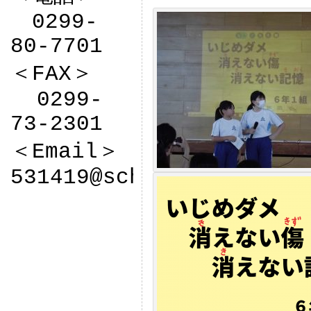
　0299-
80-7701

＜FAX＞

  0299-
73-2301

＜Email＞

531419@sch.ibk.ed.jp