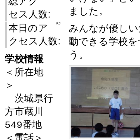
総アク
ました。
セス人数:
52
本日のア
みんなが優しい
クセス人数:
動できる学校を
う。
学校情報

＜所在地
＞　

　茨城県行
方市蔵川
549番地

＜電話＞
