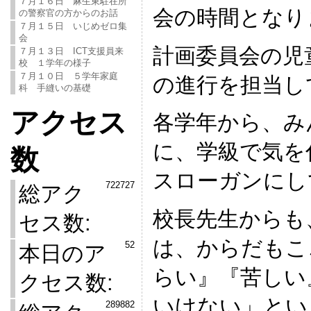
７月１６日 麻生東駐在所
会の時間となり
の警察官の方からのお話
７月１５日 いじめゼロ集
会
計画委員会の児
７月１３日 ICT支援員来
校 １学年の様子
７月１０日 ５学年家庭
の進行を担当し
科 手縫いの基礎
アクセス
各学年から、み
に、学級で気を
数
スローガンにし
722727
総アク
校長先生からも
セス数:
は、からだもこ
52
本日のア
らい』『苦しい
クセス数:
いけない」とい
289882