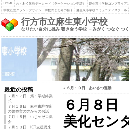
HOME
わくわく体験デーカード（ラーケーション申請）
麻生東小学校コンプライア
学校経営グランドデザイン
学校のまわりの様子
麻生東小学校コミュニティスクール
行方市立麻生東小学校
なりたい自分に挑み 響き合う学校 －みがく つなぐ つ
«
６月１０日 あいさつ運動
最近の投稿
７月１７日 第１学期終業
６月８日
式
７月１６日 麻生東駐在所
の警察官の方からのお話
美化セン
７月１５日 いじめゼロ集
会
７月１３日 ICT支援員来