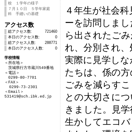
校 １学年の様子
４年生が社会科
７月１０日 ５学年家庭
科 手縫いの基礎
ーを訪問しまし
アクセス数
総アクセス数:
721460
ら出されたごみ
本日のアクセス数:
0
総アクセス人数:
288771
れ、分別され、
本日のアクセス人数:
0
実際に見学しな
学校情報

＜所在地＞　

　茨城県行方市蔵川549番地

たちは、係の方
＜電話＞

　0299-80-7701

ごみを減らすこ
＜FAX＞

  0299-73-2301

＜Email＞

との大切さにつ
531419@sch.ibk.ed.jp
きました。見学
生かしてエコバ