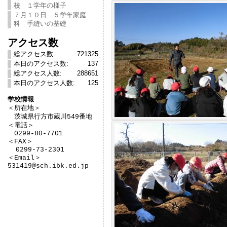
校 １学年の様子
７月１０日 ５学年家庭
科 手縫いの基礎
アクセス数
総アクセス数:
721325
本日のアクセス数:
137
総アクセス人数:
288651
本日のアクセス人数:
125
学校情報

＜所在地＞　

　茨城県行方市蔵川549番地

＜電話＞

　0299-80-7701

＜FAX＞

  0299-73-2301

＜Email＞

531419@sch.ibk.ed.jp