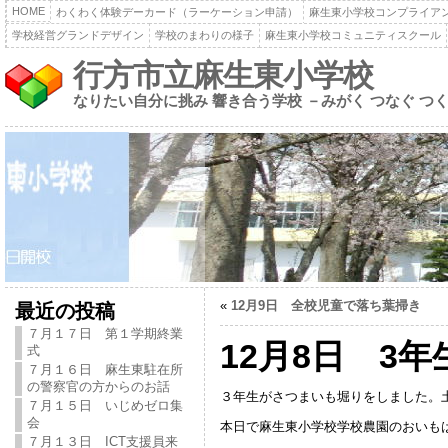
HOME
わくわく体験デーカード（ラーケーション申請）
麻生東小学校コンプライア
学校経営グランドデザイン
学校のまわりの様子
麻生東小学校コミュニティスクール
行方市立麻生東小学校
なりたい自分に挑み 響き合う学校 －みがく つなぐ つ
«
12月9日 全校児童で落ち葉掃き
最近の投稿
７月１７日 第１学期終業
12月8日 3
式
７月１６日 麻生東駐在所
の警察官の方からのお話
３年生がさつまいも堀りをしました。
７月１５日 いじめゼロ集
会
本日で麻生東小学校学校農園のおいも
７月１３日 ICT支援員来