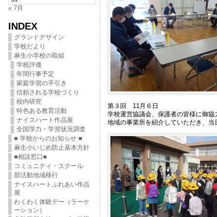
« 7月
INDEX
グランドデザイン
学校だより
麻生小学校の取組
学校評価
年間行事予定
家庭学習の手引き
信頼される学校づくり
校内研究
第３回 11月６日
特色ある教育活動
学校運営協議会、保護者の皆様に御協
ナイスハート作品展
地域の事業所を紹介していただき、当
全国学力・学習状況調査
■ 学校からのお知らせ ■
麻生小いじめ防止基本方針
■相談窓口■
コミュニティ・スクール
部活動地域移行
ナイスハートふれあい作品
展
わくわく体験デー（ラーケ
ーション）