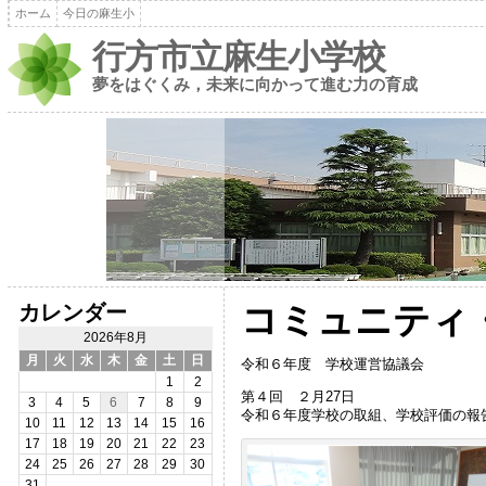
ホーム
今日の麻生小
行方市立麻生小学校
夢をはぐくみ，未来に向かって進む力の育成
カレンダー
コミュニティ
2026年8月
月
火
水
木
金
土
日
令和６年度 学校運営協議会
1
2
第４回 ２月27日
3
4
5
6
7
8
9
令和６年度学校の取組、学校評価の報
10
11
12
13
14
15
16
17
18
19
20
21
22
23
24
25
26
27
28
29
30
31