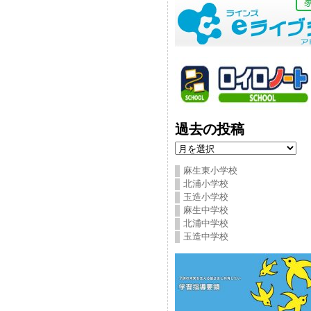
過去の投稿
過
去
の
麻生東小学校
投
北浦小学校
稿
玉造小学校
麻生中学校
北浦中学校
玉造中学校