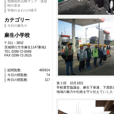
危険箇所点検マップ・送迎
時の安全
学校のまわりの様子
カテゴリー
今日の麻生小
麻生小学校
〒311－3832
茨城県行方市麻生1147番地1
TEL 0299-72-0049
FAX 0299-72-2615
総閲覧数:
465914
今日の閲覧数:
74
昨日の閲覧数:
117
第２回 10月18日
学校運営協議会、麻生下座連、下淵若
地域の魅力や伝統を守り伝えていく人